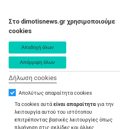
Στο dimotisnews.gr χρησιμοποιούμε
AΡΧΙΚΗ
cookies
Σάββατο 08 Αυγούστου 2026
ΕΙΔΗΣΕΙΣ
Α. 6:34 πμ - Δ. 8:26 μμ
ΠΟΛΙΤΙΚΗ
ΤΟΠΙΚΗ
ΑΥΤΟΔΙΟΙΚΗΣΗ
Δήλωση cookies
ΟΙΚΟΝΟΜΙΑ
Απολύτως απαραίτητα cookies
ΑΘΛΗΤΙΣΜΟΣ
Τα cookies αυτά
είναι απαραίτητα
για την
ΠΟΛΙΤΙΣΜΟΣ
λειτουργία αυτού του ιστότοπου
επιτρέποντας βασικές λειτουργίες όπως
ΨΙΘΥΡΟΙ - Μαραθώνας
ΣΠΙΤΙ-
πλοήγηση στις σελίδες και άλλες