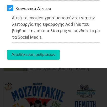
ΑΓΟΡΑΣ
Kοινωνικά Δίκτυα
ΨΙΘΥΡΟΙ
Η αντίστροφη μέτρηση έχει ήδη
Αυτά τα cookies χρησιμοποιούνται για την
ΑΠΟΣΤΟΛΗ
ξεκινήσει…
λειτουργία της εφαρμογής AddThis που
ΑΡΘΡΩΝ
βοηθάει την ιστοσελίδα μας να συνδέεται με
Διαβάστηκε 4591 φορές
τα Social Media.
12-03-2022
Από τoν Γιάννη Κοντογεώργο
Δημοσιογράφο (ΕΔΙΠΤ) - Εκδότη