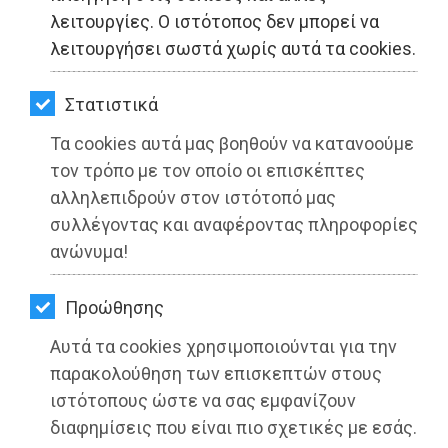
ΚΗΠΟΣ
λειτουργίες. Ο ιστότοπος δεν μπορεί να
λειτουργήσει σωστά χωρίς αυτά τα cookies.
ΥΓΕΙΑ
LIFESTYLE
Στατιστικά
Τα cookies αυτά μας βοηθούν να κατανοούμε
ΤΑΞΙΔΙΑ
τον τρόπο με τον οποίο οι επισκέπτες
ΕΞΟΔΟΣ
αλληλεπιδρούν στον ιστότοπό μας
συλλέγοντας και αναφέροντας πληροφορίες
ΠΕΡΙΒΑΛΛΟΝ
ανώνυμα!
ΚΑΤΟΙΚΙΔΙΟ
Προώθησης
ΑΓΓΕΛΙΕΣ
Αυτά τα cookies χρησιμοποιούνται για την
ΕΦΗΜΕΡΙΔΕΣ
παρακολούθηση των επισκεπτών στους
ιστότοπους ώστε να σας εμφανίζουν
OΔΗΓΟΣ
διαφημίσεις που είναι πιο σχετικές με εσάς.