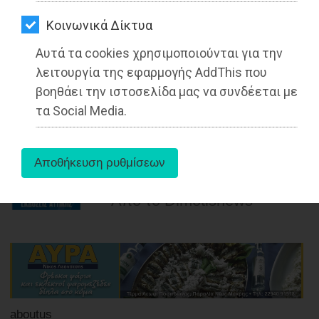
ΑΓΟΡΑΣ
Η κοινωνική κουζίνα Νέας Μάκρης «Ο
Kοινωνικά Δίκτυα
άλλος άνθρωπος» μαγειρεύει στον
ΨΙΘΥΡΟΙ
αγώνα βουνού Πεντελικόν
Αυτά τα cookies χρησιμοποιούνται για την
ΑΠΟΣΤΟΛΗ
«Μάραθων»
λειτουργία της εφαρμογής AddThis που
ΑΡΘΡΩΝ
βοηθάει την ιστοσελίδα μας να συνδέεται με
Διαβάστηκε 3205 φορές
τα Social Media.
26-05-2025
Από τo Dimotisnews
aboutus