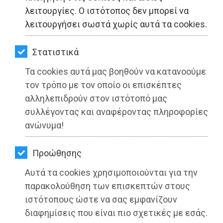
ΚΗΠΟΣ
λειτουργίες. Ο ιστότοπος δεν μπορεί να
λειτουργήσει σωστά χωρίς αυτά τα cookies.
ΥΓΕΙΑ
LIFESTYLE
Στατιστικά
Τα cookies αυτά μας βοηθούν να κατανοούμε
ΤΑΞΙΔΙΑ
τον τρόπο με τον οποίο οι επισκέπτες
ΕΞΟΔΟΣ
αλληλεπιδρούν στον ιστότοπό μας
συλλέγοντας και αναφέροντας πληροφορίες
ΠΕΡΙΒΑΛΛΟΝ
ανώνυμα!
ΚΑΤΟΙΚΙΔΙΟ
Προώθησης
ΑΓΓΕΛΙΕΣ
Αυτά τα cookies χρησιμοποιούνται για την
ΕΦΗΜΕΡΙΔΕΣ
παρακολούθηση των επισκεπτών στους
ιστότοπους ώστε να σας εμφανίζουν
OΔΗΓΟΣ
διαφημίσεις που είναι πιο σχετικές με εσάς.