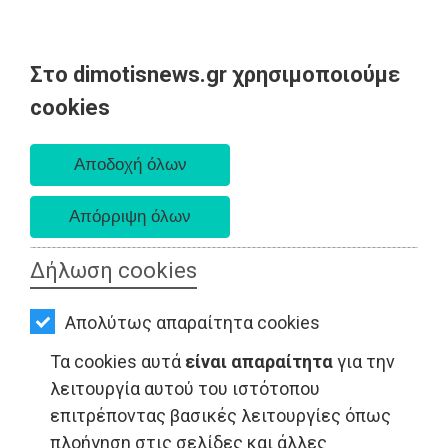
Στο dimotisnews.gr χρησιμοποιούμε
AΡΧΙΚΗ
cookies
Παρασκευή 07 Αυγούστου 2026
ΕΙΔΗΣΕΙΣ
Α. 6:33 πμ - Δ. 8:28 μμ
ΠΟΛΙΤΙΚΗ
ΤΟΠΙΚΗ
ΑΥΤΟΔΙΟΙΚΗΣΗ
Δήλωση cookies
ΟΙΚΟΝΟΜΙΑ
Απολύτως απαραίτητα cookies
ΑΘΛΗΤΙΣΜΟΣ
Τα cookies αυτά
είναι απαραίτητα
για την
ΠΟΛΙΤΙΣΜΟΣ
λειτουργία αυτού του ιστότοπου
επιτρέποντας βασικές λειτουργίες όπως
LIFESTYLE - Μαραθώνας
ΣΠΙΤΙ-
πλοήγηση στις σελίδες και άλλες