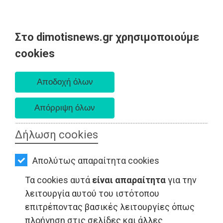
Στο dimotisnews.gr χρησιμοποιούμε
AΡΧΙΚΗ
cookies
Σάββατο 08 Αυγούστου 2026
ΕΙΔΗΣΕΙΣ
Α. 6:34 πμ - Δ. 8:26 μμ
ΠΟΛΙΤΙΚΗ
ΤΟΠΙΚΗ
ΑΥΤΟΔΙΟΙΚΗΣΗ
Δήλωση cookies
ΟΙΚΟΝΟΜΙΑ
ΤΟΠΙΚΗ ΑΥΤΟΔΙΟΙΚΗΣΗ - Μαραθώνας
Απολύτως απαραίτητα cookies
ΑΘΛΗΤΙΣΜΟΣ
Τα cookies αυτά
είναι απαραίτητα
για την
ΠΟΛΙΤΙΣΜΟΣ
λειτουργία αυτού του ιστότοπου
επιτρέποντας βασικές λειτουργίες όπως
ΣΠΙΤΙ-
πλοήγηση στις σελίδες και άλλες