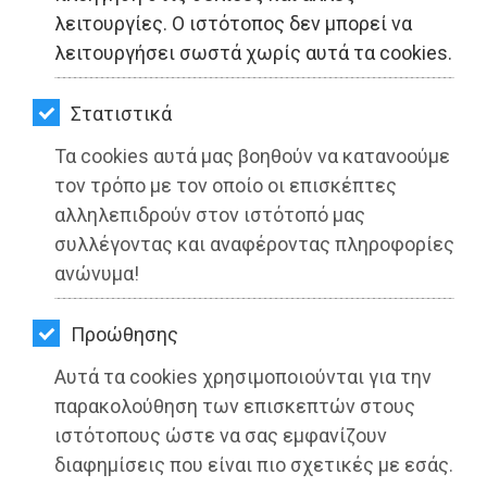
ΚΗΠΟΣ
λειτουργίες. Ο ιστότοπος δεν μπορεί να
λειτουργήσει σωστά χωρίς αυτά τα cookies.
ΥΓΕΙΑ
LIFESTYLE
Στατιστικά
Τα cookies αυτά μας βοηθούν να κατανοούμε
ΤΑΞΙΔΙΑ
Λαϊκή Συσπείρωση Μαραθώνα:
τον τρόπο με τον οποίο οι επισκέπτες
«Πολιτικός απατεώνας ο κ.
ΕΞΟΔΟΣ
αλληλεπιδρούν στον ιστότοπό μας
Τσίρκας...»
συλλέγοντας και αναφέροντας πληροφορίες
ΠΕΡΙΒΑΛΛΟΝ
ανώνυμα!
Διαβάστηκε 9014 φορές
ΚΑΤΟΙΚΙΔΙΟ
Προώθησης
ΑΓΓΕΛΙΕΣ
Αυτά τα cookies χρησιμοποιούνται για την
ΕΦΗΜΕΡΙΔΕΣ
παρακολούθηση των επισκεπτών στους
21-09-2022
Από τo Dimotisnews
ιστότοπους ώστε να σας εμφανίζουν
OΔΗΓΟΣ
διαφημίσεις που είναι πιο σχετικές με εσάς.