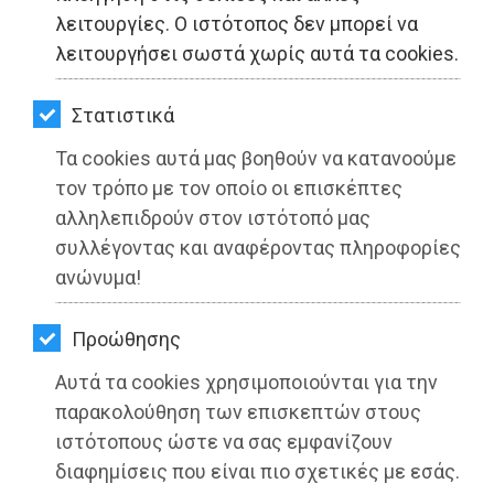
ΚΗΠΟΣ
λειτουργίες. Ο ιστότοπος δεν μπορεί να
λειτουργήσει σωστά χωρίς αυτά τα cookies.
ΥΓΕΙΑ
LIFESTYLE
Στατιστικά
Τα cookies αυτά μας βοηθούν να κατανοούμε
ΤΑΞΙΔΙΑ
τον τρόπο με τον οποίο οι επισκέπτες
ΕΞΟΔΟΣ
αλληλεπιδρούν στον ιστότοπό μας
συλλέγοντας και αναφέροντας πληροφορίες
ΠΕΡΙΒΑΛΛΟΝ
ανώνυμα!
ΚΑΤΟΙΚΙΔΙΟ
Προώθησης
ΑΓΓΕΛΙΕΣ
Αυτά τα cookies χρησιμοποιούνται για την
ΕΦΗΜΕΡΙΔΕΣ
παρακολούθηση των επισκεπτών στους
ιστότοπους ώστε να σας εμφανίζουν
OΔΗΓΟΣ
διαφημίσεις που είναι πιο σχετικές με εσάς.