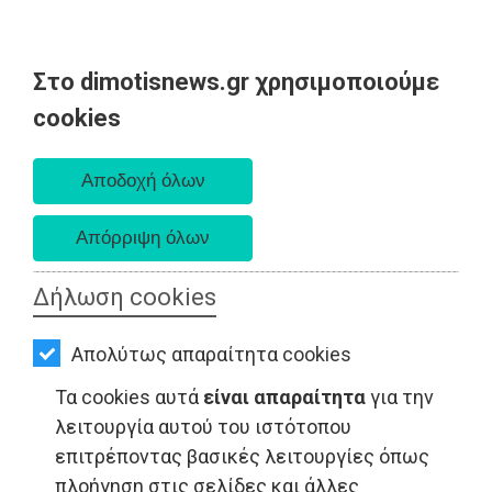
Στο dimotisnews.gr χρησιμοποιούμε
AΡΧΙΚΗ
cookies
Κυριακή 09 Αυγούστου 2026
ΕΙΔΗΣΕΙΣ
Α. 6:35 πμ - Δ. 8:25 μμ
ΠΟΛΙΤΙΚΗ
ΤΟΠΙΚΗ
ΑΥΤΟΔΙΟΙΚΗΣΗ
Δήλωση cookies
ΟΙΚΟΝΟΜΙΑ
Απολύτως απαραίτητα cookies
ΑΘΛΗΤΙΣΜΟΣ
Τα cookies αυτά
είναι απαραίτητα
για την
ΤΟΠΙΚΗ ΑΥΤΟΔΙΟΙΚΗΣΗ - Μαραθώνας
ΠΟΛΙΤΙΣΜΟΣ
λειτουργία αυτού του ιστότοπου
επιτρέποντας βασικές λειτουργίες όπως
ΣΠΙΤΙ-
πλοήγηση στις σελίδες και άλλες