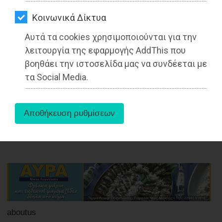
ΑΓΟΡΑΣ
Μάκης Μεγαγιάννης: «Η Δημοτική
Kοινωνικά Δίκτυα
ΨΙΘΥΡΟΙ
Κοινότητα Μαραθώνα έχει αποψη, ή
Αυτά τα cookies χρησιμοποιούνται για την
ποιεί την νήσσαν;;;»
ΑΠΟΣΤΟΛΗ
λειτουργία της εφαρμογής AddThis που
ΑΡΘΡΩΝ
βοηθάει την ιστοσελίδα μας να συνδέεται με
Διαβάστηκε 7593 φορές
τα Social Media.
15-07-2022
Από τo Dimotisnews
aboutus