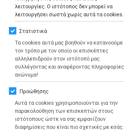
ΚΗΠΟΣ
λειτουργίες. Ο ιστότοπος δεν μπορεί να
λειτουργήσει σωστά χωρίς αυτά τα cookies.
ΥΓΕΙΑ
LIFESTYLE
Στατιστικά
Τα cookies αυτά μας βοηθούν να κατανοούμε
ΤΑΞΙΔΙΑ
τον τρόπο με τον οποίο οι επισκέπτες
Μια πράξη υιοθεσίας από την ΕΥΔΑΠ -
ΕΞΟΔΟΣ
αλληλεπιδρούν στον ιστότοπό μας
Μια δράση φροντίδας από τους
συλλέγοντας και αναφέροντας πληροφορίες
ΠΕΡΙΒΑΛΛΟΝ
εθελοντές μας
ανώνυμα!
ΚΑΤΟΙΚΙΔΙΟ
Διαβάστηκε 3219 φορές
Προώθησης
ΑΓΓΕΛΙΕΣ
Αυτά τα cookies χρησιμοποιούνται για την
ΕΦΗΜΕΡΙΔΕΣ
παρακολούθηση των επισκεπτών στους
ιστότοπους ώστε να σας εμφανίζουν
18-07-2022
OΔΗΓΟΣ
διαφημίσεις που είναι πιο σχετικές με εσάς.
Από τo Dimotisnews