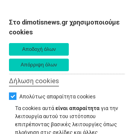
Στο dimotisnews.gr χρησιμοποιούμε
AΡΧΙΚΗ
cookies
Σάββατο 08 Αυγούστου 2026
ΕΙΔΗΣΕΙΣ
Α. 6:34 πμ - Δ. 8:26 μμ
ΠΟΛΙΤΙΚΗ
ΤΟΠΙΚΗ
ΑΥΤΟΔΙΟΙΚΗΣΗ
Δήλωση cookies
LIFESTYLE - Ραφήνα
ΟΙΚΟΝΟΜΙΑ
Απολύτως απαραίτητα cookies
ΑΘΛΗΤΙΣΜΟΣ
Τα cookies αυτά
είναι απαραίτητα
για την
ΠΟΛΙΤΙΣΜΟΣ
λειτουργία αυτού του ιστότοπου
επιτρέποντας βασικές λειτουργίες όπως
ΣΠΙΤΙ-
πλοήγηση στις σελίδες και άλλες