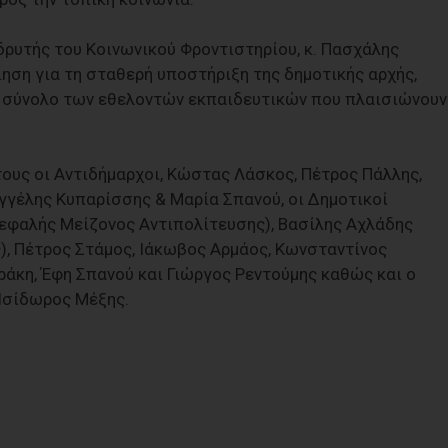
ιδρυτής του Κοινωνικού Φροντιστηρίου, κ. Πασχάλης
ηση για τη σταθερή υποστήριξη της δημοτικής αρχής,
 σύνολο των εθελοντών εκπαιδευτικών που πλαισιώνουν
τους οι Αντιδήμαρχοι, Κώστας Λάσκος, Πέτρος Πάλλης,
γγέλης Κυπαρίσσης & Μαρία Σπανού, οι Δημοτικοί
εφαλής Μείζονος Αντιπολίτευσης), Βασίλης Αχλάδης
, Πέτρος Στάμος, Ιάκωβος Αρμάος, Κωνσταντίνος
άκη, Έφη Σπανού και Γιώργος Ρεντούμης καθώς και ο
Ισίδωρος Μέξης.