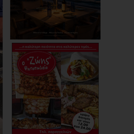
και χάντρες προς
Ιθαγενείς... (photos)
07/08/2026
Χάρης Δούκας: Η
καλύτερή μου να
κατέβει για δήμαρχος
ο Μπακογιάννης
(video)
07/08/2026
Κέντρο Υγείας Νέας
Μάκρης: Το
φυσικοθεραπευτήριο
πρόκειται να
επαναλειτουργήσει
στο άμεσο μέλλον
07/08/2026
Μάτι σε πολεοδομική
ομηρία: Οι περιουσίες
πάγωσαν – Οι
κάτοικοι
οργανώνονται
07/08/2026