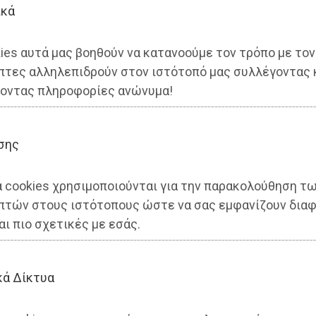
ικά
ies αυτά μας βοηθούν να κατανοούμε τον τρόπο με τον
πτες αλληλεπιδρούν στον ιστότοπό μας συλλέγοντας 
οντας πληροφορίες ανώνυμα!
σης
βράβευσε τους εθελοντές το
α cookies χρησιμοποιούνται για την παρακολούθηση τ
ηρίου Νέας Μάκρης (photo)
πτών στους ιστότοπους ώστε να σας εμφανίζουν διαφ
αι πιο σχετικές με εσάς.
κά Δίκτυα