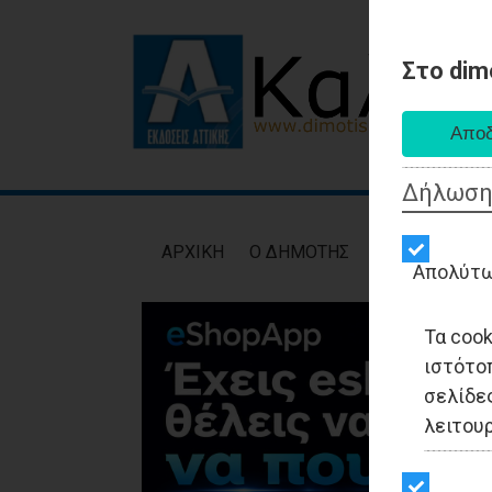
Στο dim
Δήλωση
AΡXIKH
Ο ΔΗΜΟΤΗΣ
ΕΙΔΗΣΕΙΣ
ΑΥΤ
Απολύτω
Τα coo
ιστότο
σελίδες
λειτου