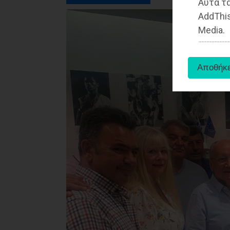
Αυτά τα
AddThis
Media.