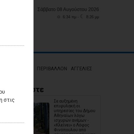
Σάββατο 08 Αυγούστου 2026
☼
☾
6:34 πμ -
8:26 μμ
ΜΟΣ
ΥΓΕΙΑ
ΠΕΡΙΒΑΛΛΟΝ
ΑΓΓΕΛΙΕΣ
Διαβάστε
ου
η στις
Σε αυξημένη
επιφυλακή οι
υπηρεσίες του Δήμου
Αθηναίων λόγω
ισχυρών ανέμων -
«Κλείνει» ο Λόφος
Φινόπουλου από