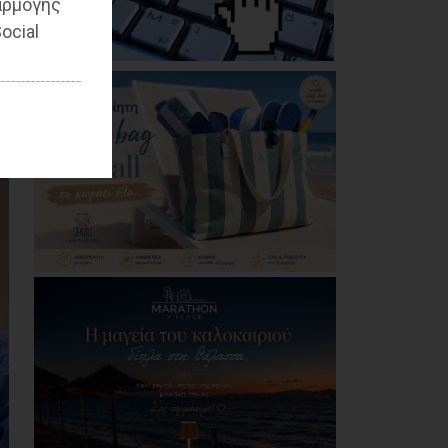
αρμογής
της Εθνικής
Βιβλιοθήκης
ocial
08/08/2026
Μπουρνούς: «Σχέδια
Πόλης: Οι ευθύνες της
διοίκησης Τσεβά στον
καθορισμό των τιμών
μονάδας και οι
επιπτώσεις στην
εισφορά σε χρήμα
των πολιτών»
07/08/2026
Βασιλόπουλος:
«Λυπηρό και
επικίνδυνο: Έλλειψη
απαρτίας στο
Δημοτικό Συμβούλιο
λόγω σκόπιμης
αμέλειας ή
ανικανότητας της
Δημοτικής Αρχής»
07/08/2026
Καρράς για Διοίκηση
Αηδόνη: Παραμύθια