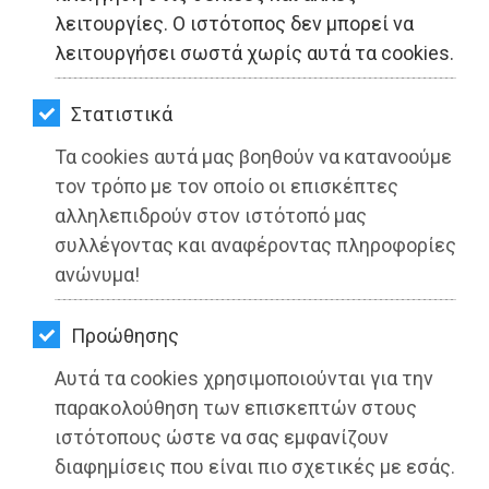
ΚΗΠΟΣ
λειτουργίες. Ο ιστότοπος δεν μπορεί να
λειτουργήσει σωστά χωρίς αυτά τα cookies.
ΥΓΕΙΑ
LIFESTYLE
Στατιστικά
Τα cookies αυτά μας βοηθούν να κατανοούμε
ΤΑΞΙΔΙΑ
τον τρόπο με τον οποίο οι επισκέπτες
ΕΞΟΔΟΣ
αλληλεπιδρούν στον ιστότοπό μας
συλλέγοντας και αναφέροντας πληροφορίες
ΠΕΡΙΒΑΛΛΟΝ
ανώνυμα!
ΚΑΤΟΙΚΙΔΙΟ
Προώθησης
ΑΓΓΕΛΙΕΣ
Ο Μετασχηματισμός συμβατικού
Αυτά τα cookies χρησιμοποιούνται για την
Δήμου σε ψηφιακό: προκλήσεις και
ΕΦΗΜΕΡΙΔΕΣ
παρακολούθηση των επισκεπτών στους
ιστότοπους ώστε να σας εμφανίζουν
προοπτικές
OΔΗΓΟΣ
διαφημίσεις που είναι πιο σχετικές με εσάς.