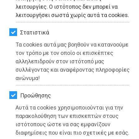
ΚΗΠΟΣ
λειτουργίες. Ο ιστότοπος δεν μπορεί να
λειτουργήσει σωστά χωρίς αυτά τα cookies.
ΥΓΕΙΑ
LIFESTYLE
Στατιστικά
Τα cookies αυτά μας βοηθούν να κατανοούμε
ΤΑΞΙΔΙΑ
τον τρόπο με τον οποίο οι επισκέπτες
ΕΞΟΔΟΣ
αλληλεπιδρούν στον ιστότοπό μας
συλλέγοντας και αναφέροντας πληροφορίες
ΠΕΡΙΒΑΛΛΟΝ
ανώνυμα!
ΚΑΤΟΙΚΙΔΙΟ
Προώθησης
ΑΓΓΕΛΙΕΣ
Αυτά τα cookies χρησιμοποιούνται για την
Ο Νεκτάριος Καλαντζής στις
ΕΦΗΜΕΡΙΔΕΣ
παρακολούθηση των επισκεπτών στους
Βρυξέλλες για την Ευρωπαϊκή
ιστότοπους ώστε να σας εμφανίζουν
Εβδομάδα των Περιφερειών και των
OΔΗΓΟΣ
διαφημίσεις που είναι πιο σχετικές με εσάς.
Πόλεων