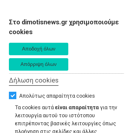
Στο dimotisnews.gr χρησιμοποιούμε
AΡΧΙΚΗ
cookies
Κυριακή 09 Αυγούστου 2026
ΕΙΔΗΣΕΙΣ
Α. 6:35 πμ - Δ. 8:25 μμ
ΠΟΛΙΤΙΚΗ
ΤΟΠΙΚΗ
ΑΥΤΟΔΙΟΙΚΗΣΗ
Δήλωση cookies
ΟΙΚΟΝΟΜΙΑ
Απολύτως απαραίτητα cookies
ΑΘΛΗΤΙΣΜΟΣ
Τα cookies αυτά
είναι απαραίτητα
για την
ΠΟΛΙΤΙΣΜΟΣ
λειτουργία αυτού του ιστότοπου
επιτρέποντας βασικές λειτουργίες όπως
ΤΟΠΙΚΗ ΑΥΤΟΔΙΟΙΚΗΣΗ - Ευρώπη
ΣΠΙΤΙ-
πλοήγηση στις σελίδες και άλλες