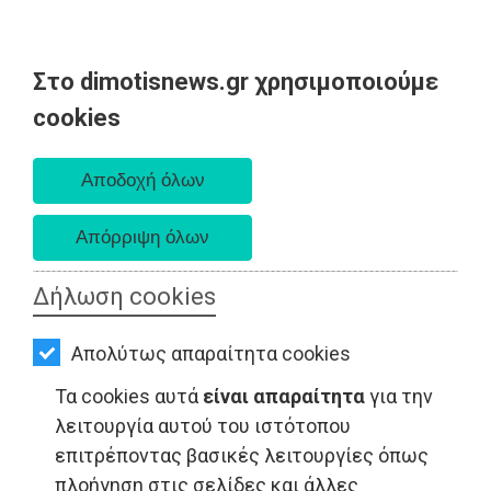
Στο dimotisnews.gr χρησιμοποιούμε
AΡΧΙΚΗ
cookies
Σάββατο 08 Αυγούστου 2026
ΕΙΔΗΣΕΙΣ
Α. 6:34 πμ - Δ. 8:26 μμ
ΠΟΛΙΤΙΚΗ
ΤΟΠΙΚΗ
ΑΥΤΟΔΙΟΙΚΗΣΗ
Δήλωση cookies
ΟΙΚΟΝΟΜΙΑ
Απολύτως απαραίτητα cookies
ΑΘΛΗΤΙΣΜΟΣ
Τα cookies αυτά
είναι απαραίτητα
για την
ΠΟΛΙΤΙΣΜΟΣ
λειτουργία αυτού του ιστότοπου
επιτρέποντας βασικές λειτουργίες όπως
LIFESTYLE - Ραφήνα
ΣΠΙΤΙ-
πλοήγηση στις σελίδες και άλλες