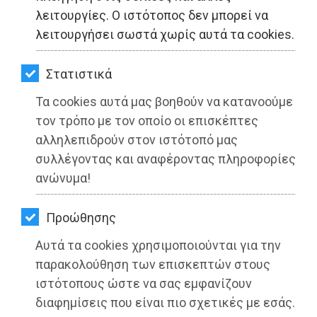
ΚΗΠΟΣ
λειτουργίες. Ο ιστότοπος δεν μπορεί να
λειτουργήσει σωστά χωρίς αυτά τα cookies.
ΥΓΕΙΑ
LIFESTYLE
Στατιστικά
Τα cookies αυτά μας βοηθούν να κατανοούμε
ΤΑΞΙΔΙΑ
τον τρόπο με τον οποίο οι επισκέπτες
ΕΞΟΔΟΣ
αλληλεπιδρούν στον ιστότοπό μας
συλλέγοντας και αναφέροντας πληροφορίες
ΠΕΡΙΒΑΛΛΟΝ
ανώνυμα!
ΚΑΤΟΙΚΙΔΙΟ
Προώθησης
ΑΓΓΕΛΙΕΣ
Αυτά τα cookies χρησιμοποιούνται για την
ΕΦΗΜΕΡΙΔΕΣ
παρακολούθηση των επισκεπτών στους
Ο Ο.Λ.Ρ. καθάρισε τις παραλίες της
ιστότοπους ώστε να σας εμφανίζουν
Ραφήνας
OΔΗΓΟΣ
διαφημίσεις που είναι πιο σχετικές με εσάς.