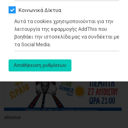
ΑΓΟΡΑΣ
Διαβάστηκε 2895 φορές
Kοινωνικά Δίκτυα
ΨΙΘΥΡΟΙ
Αυτά τα cookies χρησιμοποιούνται για την
ΑΠΟΣΤΟΛΗ
λειτουργία της εφαρμογής AddThis που
27-05-2025
ΑΡΘΡΩΝ
βοηθάει την ιστοσελίδα μας να συνδέεται με
Από τo Dimotisnews
τα Social Media.
aboutus