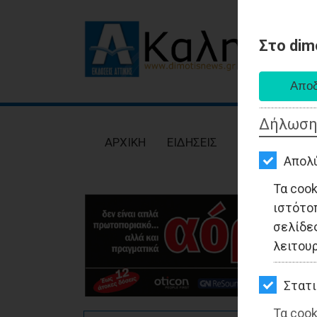
Στο dim
AΡΧΙΚΗ
ΕΙΔΗΣΕΙΣ
Δήλωση
ΠΟΛΙΤΙΚΗ
AΡΧΙΚΗ
ΕΙΔΗΣΕΙΣ
ΠΟΛΙΤΙΚΗ
ΤΟΠΙΚΗ
Απολ
ΑΥΤΟΔΙΟΙΚΗΣΗ
Τα coo
ιστότο
ΟΙΚΟΝΟΜΙΑ
σελίδες
ΑΘΛΗΤΙΣΜΟΣ
λειτου
ΠΟΛΙΤΙΣΜΟΣ
Στατι
ΣΠΙΤΙ-
Τα cook