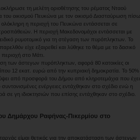
λοκλήρωσε τη μελέτη οριοθέτησης του ρέματος Νταού
α του οικισμού Πευκώνα με τον οικισμό Διασταύρωση πίσ
ι ολόκληρη η περιοχή του Πευκώνα εντάσσεται σε
 προσπάθειών. Η περιοχή Μακεδονομάχοι εντάσσεται με
ο ειδικό ρυμοτομικό για τη στέγαση των πυρόπληκτων. Το
παρελθόν είχε εξαιρεθεί και λύθηκε το θέμα με το δασικό
 περιοχή στο Μάτι.
αση των άστεγων πυρόπληκτων, αφορά 80 κατοικίες οι
που 12 εκατ. ευρώ από την κυπριακή δημοκρατία. Το 50%
ύψει από προσφορά του Δήμου από κληροτεμάχια που έχει
ό συντονισμένες ενέργειες εντάχθηκαν στο σχέδιο ενώ η
ά σε γη ιδιοκτησιών που επίσης εντάχθηκαν στο σχέδιο.
ου Δημάρχου Ραφήνας-Πικερμίου στο
αρχάς είμαι θετικός για την αποκατάσταση των άστεγων