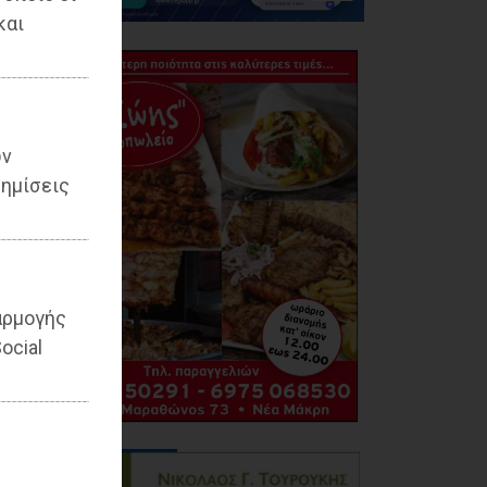
και
ων
ημίσεις
αρμογής
ocial