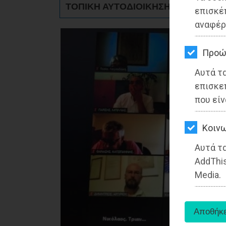
ΤΟΠΙΚΗ ΑΥΤΟΔΙΟΙΚΗΣΗ - Ραφήνα
ΚΗΠΟΣ
επισκέ
αναφέρ
ΥΓΕΙΑ
LIFESTYLE
Προώ
Αυτά τ
ΤΑΞΙΔΙΑ
επισκε
ΕΞΟΔΟΣ
που είν
ΠΕΡΙΒΑΛΛΟΝ
Kοινω
ΚΑΤΟΙΚΙΔΙΟ
Αυτά τα
AddThis
ΑΓΓΕΛΙΕΣ
Media.
ΕΦΗΜΕΡΙΔΕΣ
OΔΗΓΟΣ