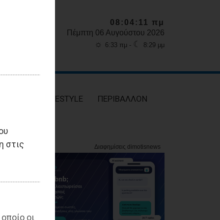
08:04:13 πμ
Πέμπτη 06 Αυγούστου 2026
☼
☾
6:33 πμ -
8:29 μμ
ΥΓΕΙΑ
LIFESTYLE
ΠΕΡΙΒΑΛΛΟΝ
ου
η στις
 οποίο οι