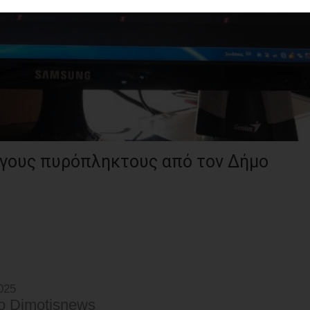
εγους πυρόπληκτους από τον Δήμο
025
o Dimotisnews