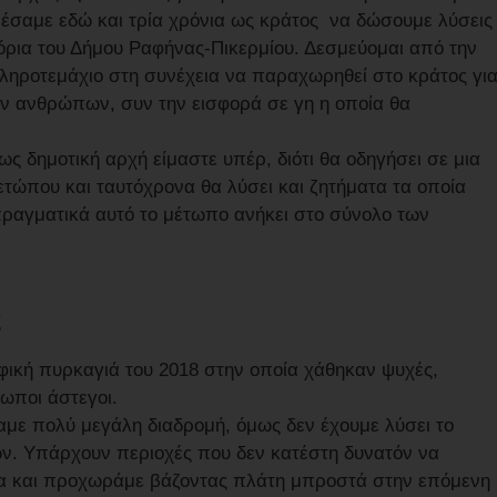
έσαμε εδώ και τρία χρόνια ως κράτος να δώσουμε λύσεις
ά όρια του Δήμου Ραφήνας-Πικερμίου. Δεσμεύομαι από την
 κληροτεμάχιο στη συνέχεια να παραχωρηθεί στο κράτος γι
ων ανθρώπων, συν την εισφορά σε γη η οποία θα
 δημοτική αρχή είμαστε υπέρ, διότι θα οδηγήσει σε μια
τώπου και ταυτόχρονα θα λύσει και ζητήματα τα οποία
 πραγματικά αυτό το μέτωπο ανήκει στο σύνολο των
ς
ική πυρκαγιά του 2018 στην οποία χάθηκαν ψυχές,
ρωποι άστεγοι.
αμε πολύ μεγάλη διαδρομή, όμως δεν έχουμε λύσει το
. Υπάρχουν περιοχές που δεν κατέστη δυνατόν να
α και προχωράμε βάζοντας πλάτη μπροστά στην επόμενη