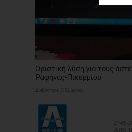
ΑΓΟΡΑΣ
ΨΙΘΥΡΟΙ
ΑΠΟΣΤΟΛΗ
ΑΡΘΡΩΝ
Οριστική λύση για τους άστ
Ραφήνας-Πικερμίου
Διαβάστηκε 3192 φορές
27-05-2
Από τ