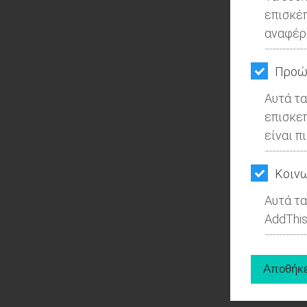
επισκέ
αναφέρ
Προώ
Αυτά τα
επισκε
είναι π
Kοινω
Αυτά τα
AddThis