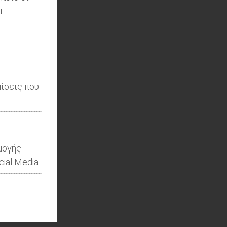
ι
ίσεις που
μογής
ial Media.