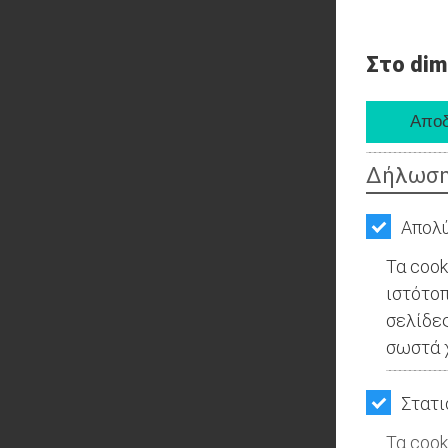
Στο dim
Δήλωση
Απολύ
Τα cook
ιστότοπ
σελίδες
σωστά χ
Στατι
Τα cook