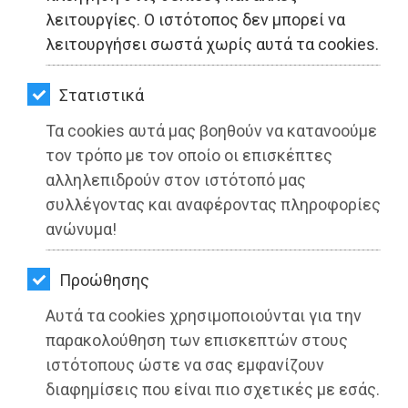
ΚΗΠΟΣ
λειτουργίες. Ο ιστότοπος δεν μπορεί να
λειτουργήσει σωστά χωρίς αυτά τα cookies.
ΥΓΕΙΑ
LIFESTYLE
Στατιστικά
Τα cookies αυτά μας βοηθούν να κατανοούμε
ΤΑΞΙΔΙΑ
τον τρόπο με τον οποίο οι επισκέπτες
ΕΞΟΔΟΣ
Πυρκαγιά στην Πεντέλη: Νέα υποβολή
αλληλεπιδρούν στον ιστότοπό μας
συλλέγοντας και αναφέροντας πληροφορίες
αιτήσεων για αυτοψία και εκτίμηση
ΠΕΡΙΒΑΛΛΟΝ
ανώνυμα!
των ζημιών
ΚΑΤΟΙΚΙΔΙΟ
Διαβάστηκε 4294 φορές
Προώθησης
ΑΓΓΕΛΙΕΣ
Αυτά τα cookies χρησιμοποιούνται για την
ΕΦΗΜΕΡΙΔΕΣ
παρακολούθηση των επισκεπτών στους
ιστότοπους ώστε να σας εμφανίζουν
27-05-2025
OΔΗΓΟΣ
διαφημίσεις που είναι πιο σχετικές με εσάς.
Από τo Dimotisnews