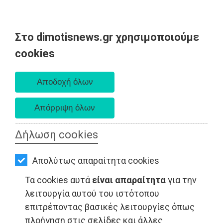
Στο dimotisnews.gr χρησιμοποιούμε
AΡΧΙΚΗ
cookies
Σάββατο 08 Αυγούστου 2026
ΕΙΔΗΣΕΙΣ
Α. 6:34 πμ - Δ. 8:26 μμ
ΠΟΛΙΤΙΚΗ
ΤΟΠΙΚΗ
ΑΥΤΟΔΙΟΙΚΗΣΗ
Δήλωση cookies
ΟΙΚΟΝΟΜΙΑ
ΤΟΠΙΚΗ ΑΥΤΟΔΙΟΙΚΗΣΗ - Ανατολική Αττική
Απολύτως απαραίτητα cookies
ΑΘΛΗΤΙΣΜΟΣ
Τα cookies αυτά
είναι απαραίτητα
για την
ΠΟΛΙΤΙΣΜΟΣ
λειτουργία αυτού του ιστότοπου
επιτρέποντας βασικές λειτουργίες όπως
ΣΠΙΤΙ-
πλοήγηση στις σελίδες και άλλες