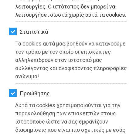
ΚΗΠΟΣ
λειτουργίες. Ο ιστότοπος δεν μπορεί να
λειτουργήσει σωστά χωρίς αυτά τα cookies.
ΥΓΕΙΑ
LIFESTYLE
Στατιστικά
Τα cookies αυτά μας βοηθούν να κατανοούμε
ΤΑΞΙΔΙΑ
τον τρόπο με τον οποίο οι επισκέπτες
ΕΞΟΔΟΣ
αλληλεπιδρούν στον ιστότοπό μας
συλλέγοντας και αναφέροντας πληροφορίες
Στον ELLADA fm ο Νίκος Καραχάλιος
ΠΕΡΙΒΑΛΛΟΝ
ανώνυμα!
(audio)
ΚΑΤΟΙΚΙΔΙΟ
Διαβάστηκε 2390 φορές
Προώθησης
ΑΓΓΕΛΙΕΣ
Αυτά τα cookies χρησιμοποιούνται για την
ΕΦΗΜΕΡΙΔΕΣ
παρακολούθηση των επισκεπτών στους
ιστότοπους ώστε να σας εμφανίζουν
27-07-2021
OΔΗΓΟΣ
διαφημίσεις που είναι πιο σχετικές με εσάς.
Από τo Dimotisnews