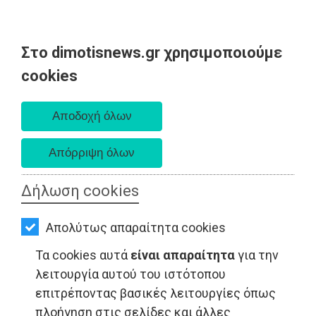
Στο dimotisnews.gr χρησιμοποιούμε
AΡΧΙΚΗ
cookies
Παρασκευή 07 Αυγούστου 2026
ΕΙΔΗΣΕΙΣ
Α. 6:33 πμ - Δ. 8:28 μμ
ΠΟΛΙΤΙΚΗ
ΤΟΠΙΚΗ
ΑΥΤΟΔΙΟΙΚΗΣΗ
Δήλωση cookies
ΟΙΚΟΝΟΜΙΑ
Απολύτως απαραίτητα cookies
ΑΘΛΗΤΙΣΜΟΣ
Τα cookies αυτά
είναι απαραίτητα
για την
ΠΟΛΙΤΙΣΜΟΣ
λειτουργία αυτού του ιστότοπου
επιτρέποντας βασικές λειτουργίες όπως
ΠΟΛΙΤΙΚΗ - Ελλάδα
ΣΠΙΤΙ-
πλοήγηση στις σελίδες και άλλες