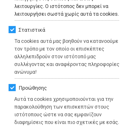
ΚΗΠΟΣ
λειτουργίες. Ο ιστότοπος δεν μπορεί να
λειτουργήσει σωστά χωρίς αυτά τα cookies.
ΥΓΕΙΑ
LIFESTYLE
Στατιστικά
Τα cookies αυτά μας βοηθούν να κατανοούμε
ΤΑΞΙΔΙΑ
τον τρόπο με τον οποίο οι επισκέπτες
ΕΞΟΔΟΣ
αλληλεπιδρούν στον ιστότοπό μας
συλλέγοντας και αναφέροντας πληροφορίες
ΠΕΡΙΒΑΛΛΟΝ
ΣΥΜΜΑΧΙΑ: Σε ρόλο… Κιμ Γιονγκ Ουν
ανώνυμα!
ο δήμαρχος Μαραθώνα!
ΚΑΤΟΙΚΙΔΙΟ
Προώθησης
Διαβάστηκε 4848 φορές
ΑΓΓΕΛΙΕΣ
Αυτά τα cookies χρησιμοποιούνται για την
ΕΦΗΜΕΡΙΔΕΣ
παρακολούθηση των επισκεπτών στους
ιστότοπους ώστε να σας εμφανίζουν
OΔΗΓΟΣ
διαφημίσεις που είναι πιο σχετικές με εσάς.
04-12-2021