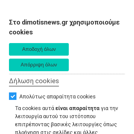
Στο dimotisnews.gr χρησιμοποιούμε
AΡΧΙΚΗ
cookies
Κυριακή 09 Αυγούστου 2026
ΕΙΔΗΣΕΙΣ
Α. 6:35 πμ - Δ. 8:25 μμ
ΠΟΛΙΤΙΚΗ
ΤΟΠΙΚΗ
ΑΥΤΟΔΙΟΙΚΗΣΗ
Δήλωση cookies
ΟΙΚΟΝΟΜΙΑ
Απολύτως απαραίτητα cookies
ΑΘΛΗΤΙΣΜΟΣ
Τα cookies αυτά
είναι απαραίτητα
για την
ΤΟΠΙΚΗ ΑΥΤΟΔΙΟΙΚΗΣΗ - Μαραθώνας
ΠΟΛΙΤΙΣΜΟΣ
λειτουργία αυτού του ιστότοπου
επιτρέποντας βασικές λειτουργίες όπως
ΣΠΙΤΙ-
πλοήγηση στις σελίδες και άλλες