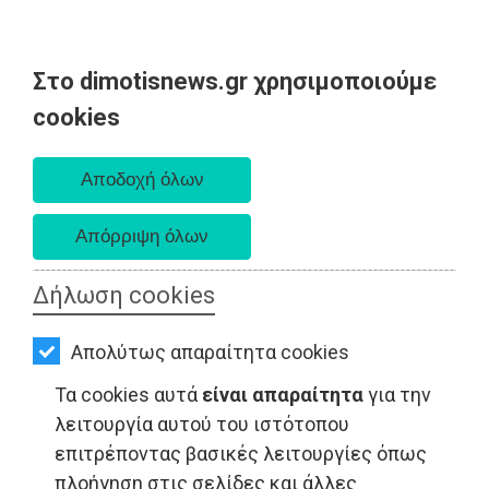
Στο dimotisnews.gr χρησιμοποιούμε
AΡΧΙΚΗ
cookies
Κυριακή 09 Αυγούστου 2026
ΕΙΔΗΣΕΙΣ
Α. 6:35 πμ - Δ. 8:25 μμ
ΠΟΛΙΤΙΚΗ
ΤΟΠΙΚΗ
ΑΥΤΟΔΙΟΙΚΗΣΗ
Δήλωση cookies
ΟΙΚΟΝΟΜΙΑ
Απολύτως απαραίτητα cookies
ΑΘΛΗΤΙΣΜΟΣ
Τα cookies αυτά
είναι απαραίτητα
για την
ΠΟΛΙΤΙΣΜΟΣ
λειτουργία αυτού του ιστότοπου
επιτρέποντας βασικές λειτουργίες όπως
ΤΟΠΙΚΗ ΑΥΤΟΔΙΟΙΚΗΣΗ - Ανατολική Αττική
ΣΠΙΤΙ-
πλοήγηση στις σελίδες και άλλες