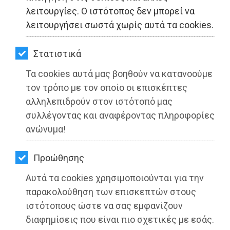
ΚΗΠΟΣ
λειτουργίες. Ο ιστότοπος δεν μπορεί να
λειτουργήσει σωστά χωρίς αυτά τα cookies.
ΥΓΕΙΑ
LIFESTYLE
Στατιστικά
Τα cookies αυτά μας βοηθούν να κατανοούμε
ΤΑΞΙΔΙΑ
τον τρόπο με τον οποίο οι επισκέπτες
ΕΞΟΔΟΣ
αλληλεπιδρούν στον ιστότοπό μας
συλλέγοντας και αναφέροντας πληροφορίες
ΠΕΡΙΒΑΛΛΟΝ
ανώνυμα!
Συνάντηση εργασίας Αυγερινού -
ΚΑΤΟΙΚΙΔΙΟ
Λυκουρέντζου για τις ζημιές στις
Προώθησης
ΑΓΓΕΛΙΕΣ
καλλιέργειες από την κακοκαιρία
Αυτά τα cookies χρησιμοποιούνται για την
«Ελπίδα»
ΕΦΗΜΕΡΙΔΕΣ
παρακολούθηση των επισκεπτών στους
ιστότοπους ώστε να σας εμφανίζουν
Διαβάστηκε 4407 φορές
OΔΗΓΟΣ
διαφημίσεις που είναι πιο σχετικές με εσάς.