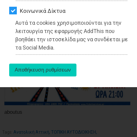
ΑΓΟΡΑΣ
Kοινωνικά Δίκτυα
ΨΙΘΥΡΟΙ
02-03-2022
Αυτά τα cookies χρησιμοποιούνται για την
ΑΠΟΣΤΟΛΗ
Από τo Dimotisnews
λειτουργία της εφαρμογής AddThis που
ΑΡΘΡΩΝ
βοηθάει την ιστοσελίδα μας να συνδέεται με
τα Social Media.
aboutus
Tags:
Ανατολική Αττική
,
ΤΟΠΙΚΗ ΑΥΤΟΔΙΟΙΚΗΣΗ
,