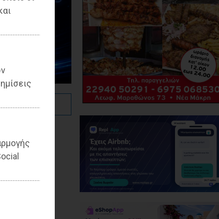
και
ων
ημίσεις
αρμογής
ocial