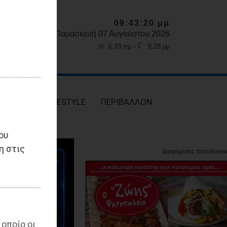
09:43:21 μμ
Παρασκευή 07 Αυγούστου 2026
☼
☾
6:33 πμ -
8:28 μμ
ΥΓΕΙΑ
LIFESTYLE
ΠΕΡΙΒΑΛΛΟΝ
ου
η στις
 οποίο οι