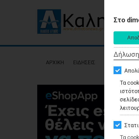
Στο dim
AΡΧΙΚΗ
ΕΙΔΗΣΕΙΣ
Δήλωση
ΠΟΛΙΤΙΚΗ
AΡΧΙΚΗ
ΕΙΔΗΣΕΙΣ
ΠΟΛΙΤΙΚΗ
ΤΟΠΙΚΗ
Απολ
ΑΥΤΟΔΙΟΙΚΗΣΗ
Τα coo
ιστότο
ΟΙΚΟΝΟΜΙΑ
σελίδες
ΑΘΛΗΤΙΣΜΟΣ
λειτου
ΠΟΛΙΤΙΣΜΟΣ
Στατι
ΣΠΙΤΙ-
Τα cook