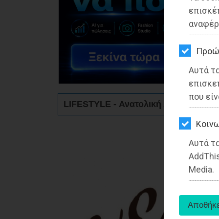
ΚΗΠΟΣ
επισκέ
αναφέρ
ΥΓΕΙΑ
LIFESTYLE
Προώ
Αυτά τ
ΤΑΞΙΔΙΑ
επισκε
ΕΞΟΔΟΣ
που είν
LIFESTYLE - Ανατολική Αττική
ΠΕΡΙΒΑΛΛΟΝ
Kοινω
ΚΑΤΟΙΚΙΔΙΟ
Αυτά τα
AddThis
ΑΓΓΕΛΙΕΣ
Media.
ΕΦΗΜΕΡΙΔΕΣ
OΔΗΓΟΣ