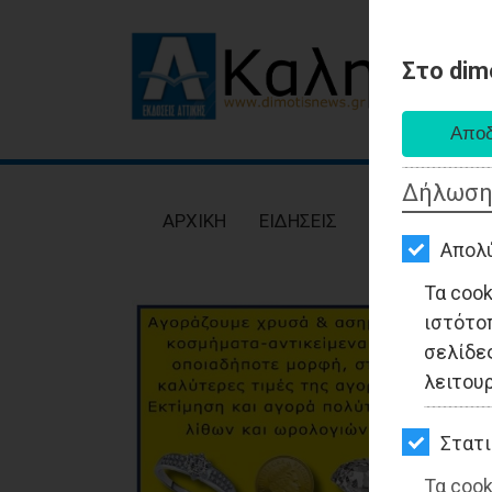
Στο dim
AΡΧΙΚΗ
ΕΙΔΗΣΕΙΣ
Δήλωση
ΠΟΛΙΤΙΚΗ
AΡΧΙΚΗ
ΕΙΔΗΣΕΙΣ
ΠΟΛΙΤΙΚΗ
ΤΟΠΙΚΗ
Απολ
ΑΥΤΟΔΙΟΙΚΗΣΗ
Τα coo
ιστότο
ΟΙΚΟΝΟΜΙΑ
σελίδες
ΑΘΛΗΤΙΣΜΟΣ
λειτου
ΠΟΛΙΤΙΣΜΟΣ
Στατι
ΣΠΙΤΙ-
Τα cook