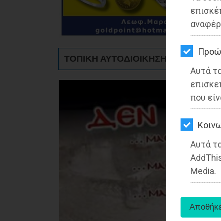
ΚΗΠΟΣ
επισκέ
αναφέρ
ΥΓΕΙΑ
LIFESTYLE
Προώ
ΤΟΠΙΚΗ ΑΥΤΟΔΙΟΙΚΗΣΗ - Αρτέμιδα
Αυτά τ
ΤΑΞΙΔΙΑ
επισκε
ΕΞΟΔΟΣ
που είν
ΠΕΡΙΒΑΛΛΟΝ
Kοινω
ΚΑΤΟΙΚΙΔΙΟ
Αυτά τα
AddThis
ΑΓΓΕΛΙΕΣ
Media.
ΕΦΗΜΕΡΙΔΕΣ
OΔΗΓΟΣ