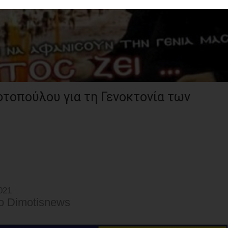
φτοπούλου για τη Γενοκτονία των
021
o Dimotisnews