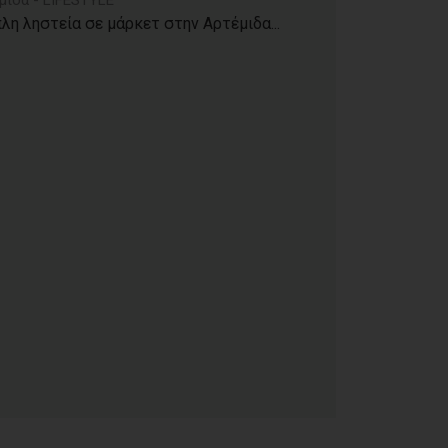
μιδα - LIFESTYLE
λη ληστεία σε μάρκετ στην Αρτέμιδα...