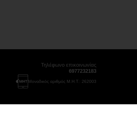
Τηλέφωνο επικοινωνίας
6977232183
Μοναδικός αριθμός Μ.Η.Τ.: 262003