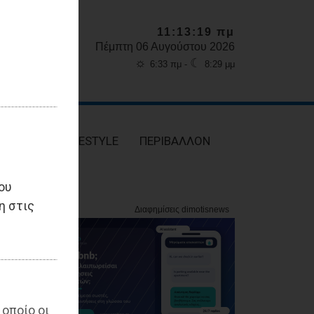
11:13:20 πμ
Πέμπτη 06 Αυγούστου 2026
☼
☾
6:33 πμ -
8:29 μμ
ΥΓΕΙΑ
LIFESTYLE
ΠΕΡΙΒΑΛΛΟΝ
ου
η στις
 οποίο οι