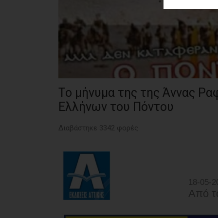
ΑΓΟΡΑΣ
ΨΙΘΥΡΟΙ
ΑΠΟΣΤΟΛΗ
ΑΡΘΡΩΝ
Το μήνυμα της της Άννας Ρα
Ελλήνων του Πόντου
Διαβάστηκε 3342 φορές
18-05-2
Από τ