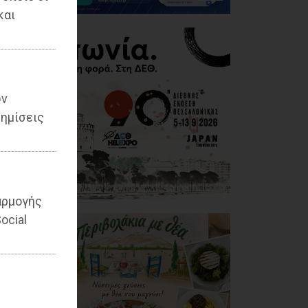
και
ων
ημίσεις
αρμογής
ocial