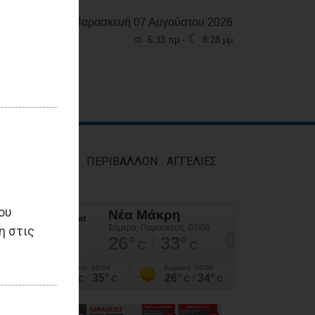
Παρασκευή 07 Αυγούστου 2026
☼
☾
6:33 πμ -
8:28 μμ
ΜΟΣ
ΥΓΕΙΑ
ΠΕΡΙΒΑΛΛΟΝ
ΑΓΓΕΛΙΕΣ
ου
η στις