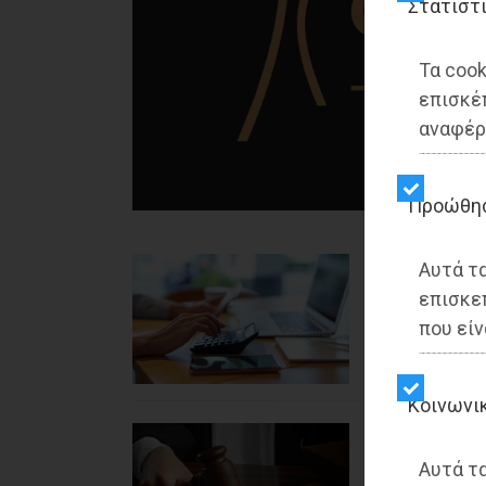
Στατιστ
Τα cook
επισκέ
αναφέρ
Προώθη
Αττική - ΟΙΚΟΝ
Αυτά τ
05/02/2026
επισκε
Πως θα κερδ
που είν
φορολογική
Διαβάστηκε 416
Kοινωνι
Αττική - ΟΙΚΟΝ
03/02/2026
Αυτά τα
Nόμος Κατσέ