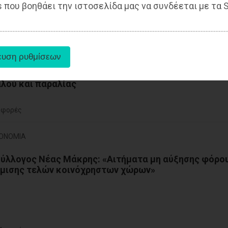
 που βοηθάει την ιστοσελίδα μας να συνδέεται με τα S
Πάγου για τους τόκους
 φορές
κή - ΟΙΚΟΝΟΜΙΑ
ματικές Υπηρεσίες και ψηφιακά οι δημοπρασίες
αλού και παραλίας
 φορές
ΚΟΝΟΜΙΑ
ύλλογος Νέας Μάκρης: «Αιτήματα μη αύξησης φόρο
θμισης τελών κοινόχρηστων χώρων»