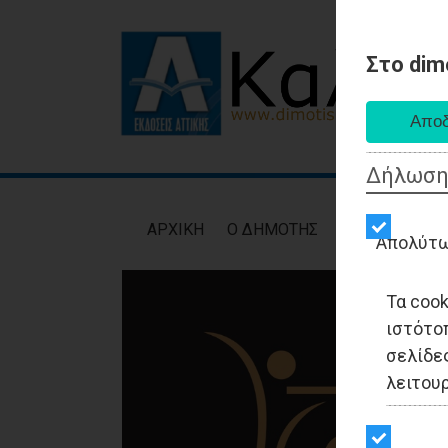
Στο dim
Δήλωση
AΡXIKH
Ο ΔΗΜΟΤΗΣ
ΕΙΔΗΣΕΙΣ
ΑΥΤ
Απολύτω
Τα coo
ιστότο
σελίδες
λειτου