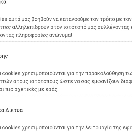
ικά
ies αυτά μας βοηθούν να κατανοούμε τον τρόπο με τον
πτες αλληλεπιδρούν στον ιστότοπό μας συλλέγοντας 
οντας πληροφορίες ανώνυμα!
σης
ΟΜΙΑ
α cookies χρησιμοποιούνται για την παρακολούθηση τ
πτών στους ιστότοπους ώστε να σας εμφανίζουν διαφ
ίσεις έως 4% έκπτωση αν υποβάλεις τώρα τη
αι πιο σχετικές με εσάς.
 σου δήλωση
 φορές
κά Δίκτυα
ΟΜΙΑ
 cookies χρησιμοποιούνται για την λειτουργία της εφ
λη: 350.000 δανειολήπτες περιμένουν την απόφαση