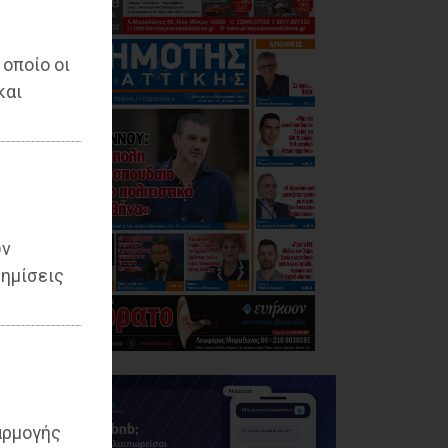
 οποίο οι
και
ων
ημίσεις
αρμογής