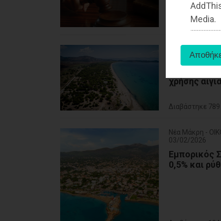
AddThis
του Αρείου 
Media.
Διαβάστηκε 483
Ανατολική Αττι
03/02/2026
Από τις Κτη
χρήσης αιγι
Διαβάστηκε 789
Νέα Μάκρη - ΟΙ
03/02/2026
Εμπορικός Σ
0,5% και ρύ