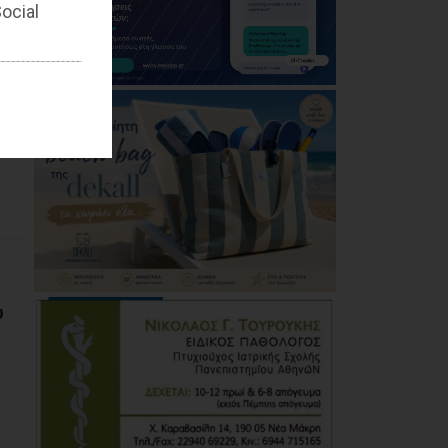
ocial
υ